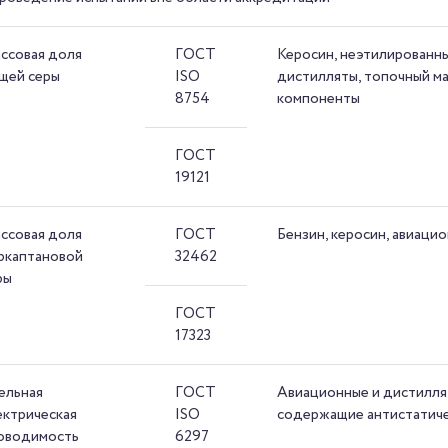
ссовая доля
ГОСТ
Керосин, неэтилированн
щей серы
ISO
дистилляты, топочный ма
8754
компоненты
ГОСТ
19121
ссовая доля
ГОСТ
Бензин, керосин, авиаци
ркаптановой
32462
ры
ГОСТ
17323
ельная
ГОСТ
Авиационные и дистилля
ектрическая
ISO
содержащие антистатиче
оводимость
6297