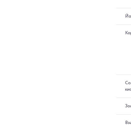
Йо
Ко
Со
ки
Зо
Вз