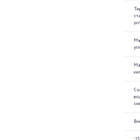
Те
ст
ус
Ма
уг
Ма
ки
Со
во
со
Вн
*П