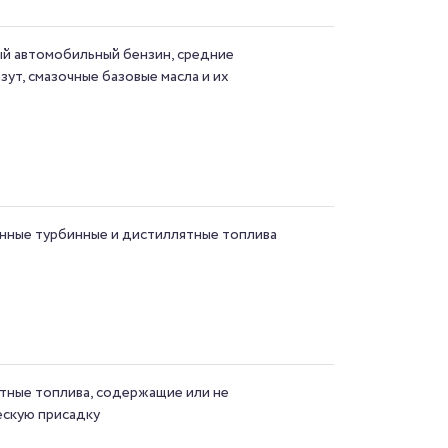
ый автомобильный бензин, средние
зут, смазочные базовые масла и их
онные турбинные и дистиллятные топлива
тные топлива, содержащие или не
скую присадку