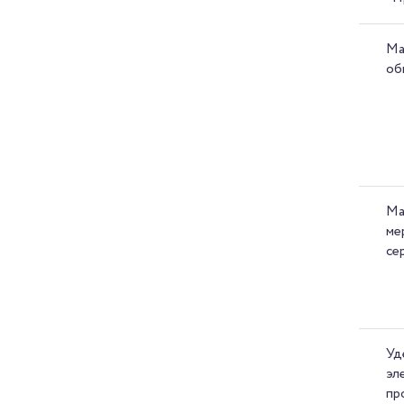
Ма
об
Ма
ме
се
Уд
эл
пр