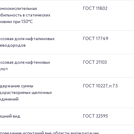
рмоокислительная
ГОСТ 11802
абильность в статических
ловиях при 150°С
ссовая доля нафталиновых
ГОСТ 17749
леводородов
ссовая доля нафтеновых
ГОСТ 21103
слот
держание суммы
ГОСТ 10227, п.7.5
дорастворимых щелочных
единений
ешний вид
ГОСТ 32595
роведение испытаний вне области аккредитации