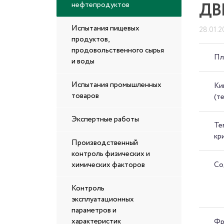
ДВ
нефтепродуктов
Испытания пищевых
28.01.2
продуктов,
продовольственного сырья
Пл
и воды
Испытания промышленных
Ки
товаров
(т
Экспертные работы
Те
кр
Производственный
контроль физических и
Со
химических факторов
Контроль
эксплуатационных
параметров и
характеристик
Фр