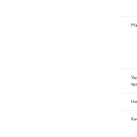
Ма
Уд
пр
Ни
Ки