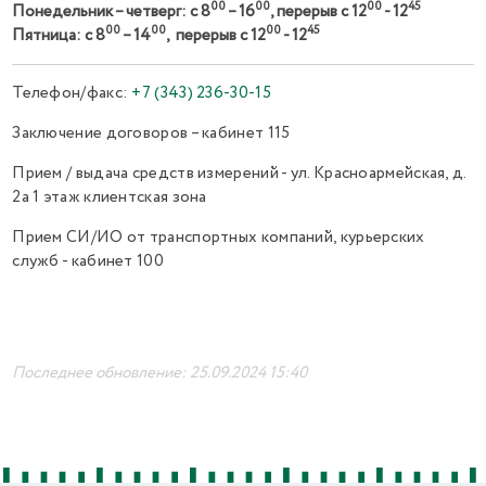
00
00
00
45
Понедельник – четверг: с 8
– 16
, перерыв с 12
- 12
00
00
00
45
Пятница: с 8
– 14
, перерыв с 12
- 12
Телефон/факс:
+7 (343) 236-30-15
Заключение договоров – кабинет 115
Прием / выдача средств измерений - ул. Красноармейская, д.
2а 1 этаж клиентская зона
Прием СИ/ИО от транспортных компаний, курьерских
служб - кабинет 100
Последнее обновление: 25.09.2024 15:40